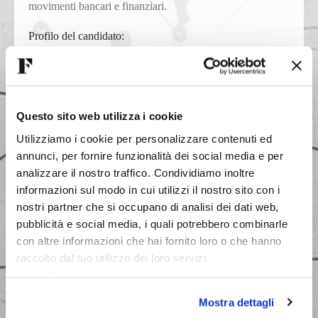
movimenti bancari e finanziari.
Profilo del candidato:
almeno 5 anni di esperienza in ruoli analoghi presso
studi professionali di commercialisti
familiarità con le attività e gli adempimenti contabili
sia in regime ordinario sia semplificato
orientamento al cliente e alla soddisfazione delle sue
Questo sito web utilizza i cookie
esigenze
Utilizziamo i cookie per personalizzare contenuti ed
Competenze richieste:
annunci, per fornire funzionalità dei social media e per
analizzare il nostro traffico. Condividiamo inoltre
ottima conoscenza della contabilità e del bilancio
d’esercizio
informazioni sul modo in cui utilizzi il nostro sito con i
capacità analitiche, rigore e precisione
nostri partner che si occupano di analisi dei dati web,
forte propensione all’approfondimento
pubblicità e social media, i quali potrebbero combinarle
ottime capacità relazionali e comunicative,
soprattutto con i clienti
con altre informazioni che hai fornito loro o che hanno
capacità di lavorare sia in autonomia sia in team
raccolto dal tuo utilizzo dei loro servizi.
Link alla privacy policy
Offerta:
Mostra dettagli
Imprefocus offre un ambiente di lavoro dinamico e