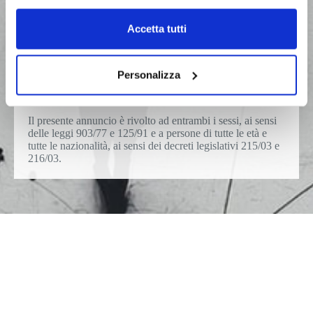
stimolante con opportunità di avanzamento di carriera e
sviluppo professionale. La formazione professionale sarà
fornita all’ingresso.
Accetta tutti
Contratto di lavoro:
Personalizza
Tempo pieno, contratto di assunzione a tempo
indeterminato full time con periodo di prova.
Il presente annuncio è rivolto ad entrambi i sessi, ai sensi
delle leggi 903/77 e 125/91 e a persone di tutte le età e
tutte le nazionalità, ai sensi dei decreti legislativi 215/03 e
216/03.