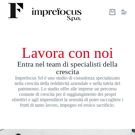
S
a
l
t
a
a
l
c
Lavora con noi
o
n
t
Entra nel team di specialisti della
e
crescita
n
u
Imprefocus Srl è uno studio di consulenza specializzato
t
nella crescita della redditività aziendale e nella tutela del
o
patrimonio. Lo studio offre alle imprese un percorso
costante di crescita per il raggiungimento dei propri
obiettivi e agli imprenditori la serenità di poter raccogliere i
frutti di tanto lavoro, impegno ed eroico sacrificio.