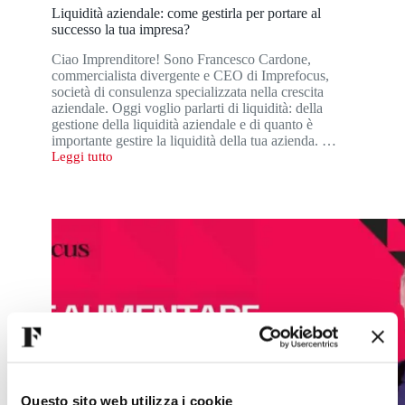
Liquidità aziendale: come gestirla per portare al
successo la tua impresa?
Ciao Imprenditore! Sono Francesco Cardone,
commercialista divergente e CEO di Imprefocus,
società di consulenza specializzata nella crescita
aziendale. Oggi voglio parlarti di liquidità: della
gestione della liquidità aziendale e di quanto è
importante gestire la liquidità della tua azienda. …
Leggi tutto
Liquidità
aziendale:
come
gestirla
per
portare
al
successo
la
tua
impresa?
Questo sito web utilizza i cookie