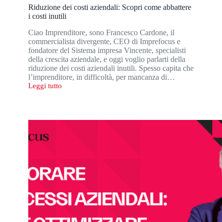
Riduzione dei costi aziendali: Scopri come abbattere
i costi inutili
Ciao Imprenditore, sono Francesco Cardone, il
commercialista divergente, CEO di Imprefocus e
fondatore del Sistema impresa Vincente, specialisti
della crescita aziendale, e oggi voglio parlarti della
riduzione dei costi aziendali inutili. Spesso capita che
l’imprenditore, in difficoltà, per mancanza di…
Leggi tutto
Riduzione
dei
costi
aziendali:
Scopri
come
abbattere
i
costi
inutili