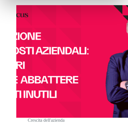
utili
aziendali
eliminando
i
Costi
inutili
Crescita dell'azienda