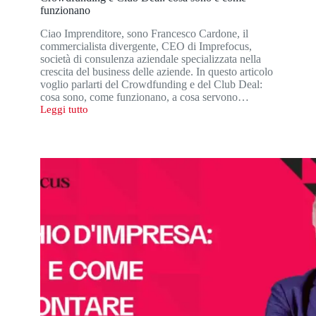
funzionano
Ciao Imprenditore, sono Francesco Cardone, il
commercialista divergente, CEO di Imprefocus,
società di consulenza aziendale specializzata nella
crescita del business delle aziende. In questo articolo
voglio parlarti del Crowdfunding e del Club Deal:
cosa sono, come funzionano, a cosa servono…
Leggi tutto
Crowdfunding
e
Club
Deal:
cosa
sono
e
come
funzionano