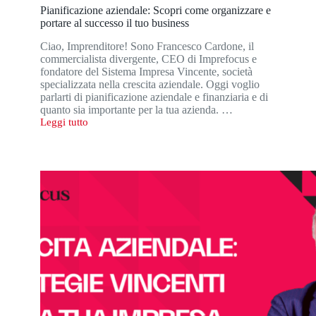
Pianificazione aziendale: Scopri come organizzare e
portare al successo il tuo business
Ciao, Imprenditore! Sono Francesco Cardone, il
commercialista divergente, CEO di Imprefocus e
fondatore del Sistema Impresa Vincente, società
specializzata nella crescita aziendale. Oggi voglio
parlarti di pianificazione aziendale e finanziaria e di
quanto sia importante per la tua azienda. …
Leggi tutto
Pianificazione
aziendale:
Scopri
come
organizzare
e
portare
al
successo
il
tuo
business