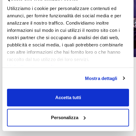
Utilizziamo i cookie per personalizzare contenuti ed
annunci, per fornire funzionalità dei social media e per
analizzare il nostro traffico. Condividiamo inoltre
informazioni sul modo in cui utilizzi il nostro sito con i
nostri partner che si occupano di analisi dei dati web,
pubblicità e social media, i quali potrebbero combinarle
con altre informazioni che hai fornito loro o che hanno
raccolto dal tuo utilizzo dei loro servizi.
Crescita dell'azienda
Link alla privacy policy
Come aumentare gli utili aziendali eliminando i Costi
inutili
Mostra dettagli
Ciao, Imprenditore! Sono Francesco Cardone,
commercialista divergente di Imprefocus, società di
Accetta tutti
consulenza aziendale specializzata nella crescita del
tuo business. Oggi voglio parlarti di utili aziendali.
Qual è lo scopo di un’azienda? Lo scopo di
un’azienda è accrescere il patrimonio dei…
Personalizza
Leggi tutto
Come
aumentare
gli