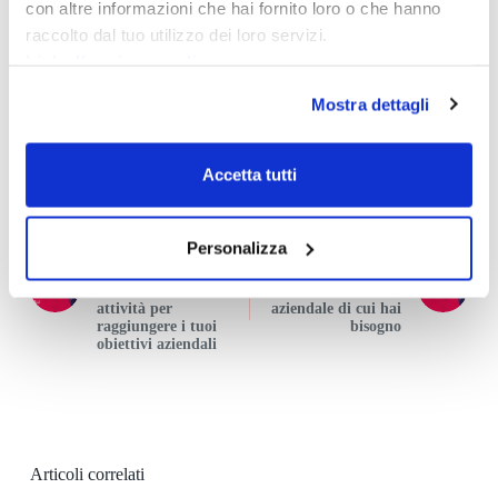
con altre informazioni che hai fornito loro o che hanno
Da Francesco Cardone
raccolto dal tuo utilizzo dei loro servizi.
Link alla privacy policy
Mostra dettagli
Accetta tutti
PRECEDENTE
Personalizza
PROSSIMO
Controllo di
gestione aziendale:
Consulenza Pmi: la
definizione, fasi e
consulenza
attività per
aziendale di cui hai
raggiungere i tuoi
bisogno
obiettivi aziendali
Articoli correlati