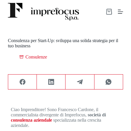
S
a
l
t
a
a
l
Consulenza per Start-Up: sviluppa una solida strategia per il
c
tuo business
o
n
Consulenze
t
e
n
u
t
o
Ciao Imprenditore! Sono Francesco Cardone, il
commercialista divergente di Imprefocus,
società di
consulenza aziendale
specializzata nella crescita
aziendale.