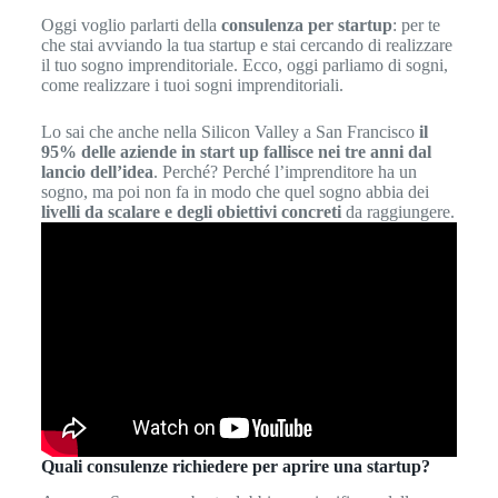
Oggi voglio parlarti della
consulenza per startup
: per te
che stai avviando la tua startup e stai cercando di realizzare
il tuo sogno imprenditoriale. Ecco, oggi parliamo di sogni,
come realizzare i tuoi sogni imprenditoriali.
Lo sai che anche nella Silicon Valley a San Francisco
il
95% delle aziende in start up fallisce nei tre anni dal
lancio dell’idea
. Perché? Perché l’imprenditore ha un
sogno, ma poi non fa in modo che quel sogno abbia dei
livelli da scalare e degli obiettivi concreti
da raggiungere.
Quali consulenze richiedere per aprire una startup?