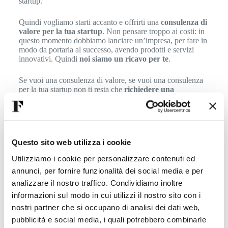
startup.
Quindi vogliamo starti accanto e offrirti una
consulenza di
valore per la tua startup
. Non pensare troppo ai costi: in
questo momento dobbiamo lanciare un’impresa, per fare in
modo da portarla al successo, avendo prodotti e servizi
innovativi. Quindi
noi siamo un ricavo per te
.
Se vuoi una consulenza di valore, se vuoi una consulenza
per la tua startup non ti resta che
richiedere una
consulenza con un nostro Business Coach
: una
consulenza
gratuita ma di grande valore
.
Perché, imprenditore, noi vogliamo accompagnarti come
Business Partner al successo della tua azienda.
Questo sito web utilizza i cookie
Utilizziamo i cookie per personalizzare contenuti ed
Clicca qui
e noi ti aiuteremo a costruire la tua Impresa
Vincente
annunci, per fornire funzionalità dei social media e per
analizzare il nostro traffico. Condividiamo inoltre
Per saperne di più visita la pagina:
informazioni sul modo in cui utilizzi il nostro sito con i
https://www.imprefocus.com/optin-start-up
nostri partner che si occupano di analisi dei dati web,
pubblicità e social media, i quali potrebbero combinarle
Buona Impresa Vincente,