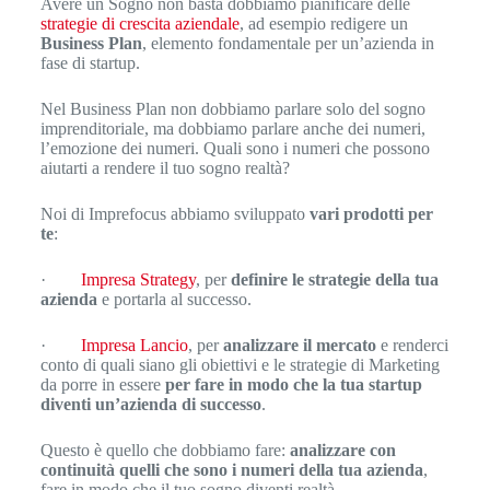
Avere un Sogno non basta dobbiamo pianificare delle
strategie di crescita aziendale
, ad esempio redigere un
Business Plan
, elemento fondamentale per un’azienda in
fase di startup.
Nel Business Plan non dobbiamo parlare solo del sogno
imprenditoriale, ma dobbiamo parlare anche dei numeri,
l’emozione dei numeri. Quali sono i numeri che possono
aiutarti a rendere il tuo sogno realtà?
Noi di Imprefocus abbiamo sviluppato
vari prodotti per
te
:
·
Impresa Strategy
, per
definire le strategie della tua
azienda
e portarla al successo.
·
Impresa Lancio
, per
analizzare il mercato
e renderci
conto di quali siano gli obiettivi e le strategie di Marketing
da porre in essere
per fare in modo che la tua startup
diventi un’azienda di successo
.
Questo è quello che dobbiamo fare:
analizzare con
continuità quelli che sono i numeri della tua azienda
,
fare in modo che il tuo sogno diventi realtà.